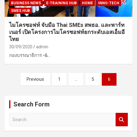
BUSINESS NEWS
E-TRAINING HUB
HOME
INNO-TECH
SMES HUB
ไมโครซอฟท์ จับมือ Thai SMEs สพธอ. และพาร์ท
เนอร์ เปิดโครงการไมโครซอฟท์ยกระดับเอสเอ็มอี
ไทย
30/09/2020
admin
กองบรรณาธิการ •&…
Posts
Previous
1
…
5
6
pagination
Search Form
S
e
a
r