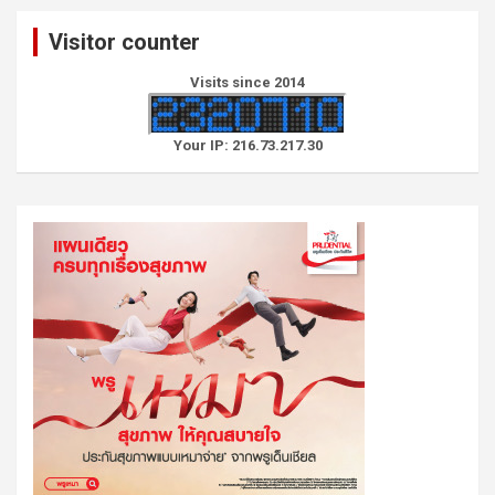
c
Visitor counter
h
Visits since 2014
Your IP: 216.73.217.30