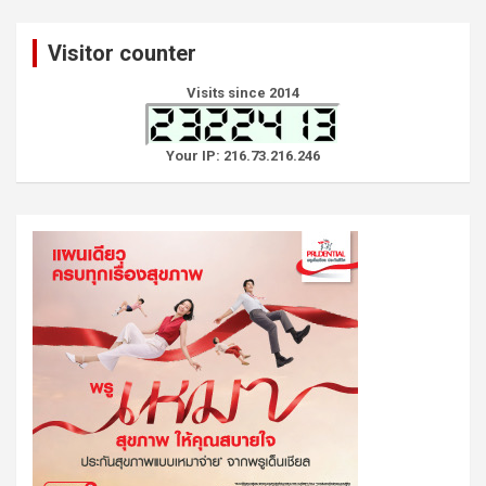
r
c
Visitor counter
h
Visits since 2014
Your IP: 216.73.216.246