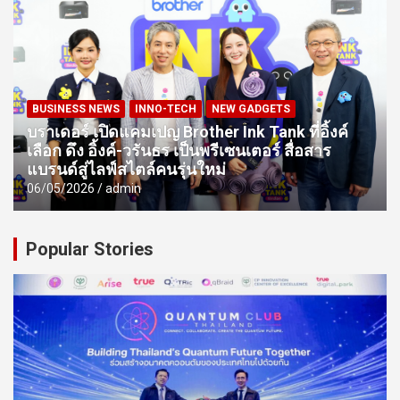
BUSINESS NEWS
INNO-TECH
NEW GADGETS
บราเดอร์ เปิดแคมเปญ Brother Ink Tank ที่อิ้งค์
เลือก ดึง อิ้งค์-วรันธร เป็นพรีเซนเตอร์ สื่อสาร
แบรนด์สู่ไลฟ์สไตล์คนรุ่นใหม่
06/05/2026
admin
Popular Stories