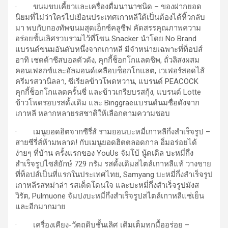
· ขนมขบเคี้ยวและเครื่องดื่มนานาชนิด – ของฝากยอด
นิยมที่ไม่ว่าใครไปเยือนประเทศเกาหลีใต้เป็นต้องได้หิ้วกลับ
มา พบกับกองทัพขนมสุดเอ็กซ์คลูซีฟ คัดสรรคุณภาพความ
อร่อยชั้นเลิศรวบรวมไว้ที่โซน Snacker นำโดย No Brand
แบรนด์ขนมอันดับหนึ่งจากเกาหลี มีจำหน่ายเฉพาะที่ท็อปส์
อาทิ เชดด้าชีสบอลตัวดัง, คุกกี้ช็อกโกแลตชิพ, ถั่วลิสงผสม
คอนเฟลกซ์และอัลมอนด์เคลือบช็อกโกแลต, เวเฟอร์สอดไส้
ครีมรสวานิลลา, ซีเรียลข้าวโพดหวาน, แบรนด์ PEACOCK
คุกกี้ช็อกโกแลตครั้นชี่ และข้าวเกรียบรสกุ้ง, แบรนด์ Lotte
ข้าวโพดรอบรสดั้งเดิม และ Binggraeแบรนด์นมชื่อดังจาก
เกาหลี หลากหลายรสชาติให้เลือกตามความชอบ
· เมนูยอดฮิตจากซีรี่ส์ รามยอนบะหมี่เกาหลีกึ่งสำเร็จรูป –
สายซีรี่ส์ห้ามพลาด! กับเมนูยอดฮิตตลอดกาล อิ่มอร่อยได้
ง่ายๆ ที่บ้าน ครั้งแรกของ YouUs จัมโบ้ นู้ดเดิล บะหมี่กึ่ง
สำเร็จรูปไซส์ยักษ์ 729 กรัม รสดั้งเดิมสไตล์เกาหลีแท้ วางขาย
ที่ท็อปส์เป็นที่แรกในประเทศไทย, Samyang บะหมี่กึ่งสำเร็จรูป
เกาหลีรสหม่าล่า รสเด็ดโดนใจ และบะหมี่กึ่งสำเร็จรูปมังส
วิรัต, Pulmuone จัมปงบะหมี่กึ่งสำเร็จรูปสไตล์เกาหลีแช่เย็น
และอีกมากมาย
· เครื่องเคียง-วัตถุดิบชั้นเลิศ เติมเต็มทุกมื้ออร่อย –