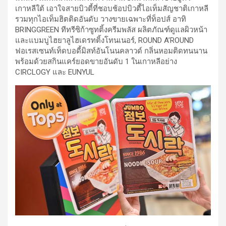
เกาหลีใต้ เอาใจสายบิวตี้ที่ชอบช้อปบิวตี้ไอเท็มสัญชาติเกาหลี
รวมทุกไอเท็มฮิตติดอันดับ วางขายเฉพาะที่ท็อปส์ อาทิ
BRINGGREEN ทีทรีซิก้าซูทติ้งครีมพลัส ผลิตภัณฑ์ดูแลผิวหน้า
และแบมบูไฮยาลูไฮเดรทติ้งโทนเนอร์, ROUND A’ROUND
ฟอเรสเซนท์เท็ดบอดี้มิสท์อันโนนคลาวด์ กลิ่นหอมติดทนนาน
พร้อมด้วยสกินแคร์ยอดขายอันดับ 1 ในเกาหลีอย่าง
CIRCLOGY และ EUNYUL