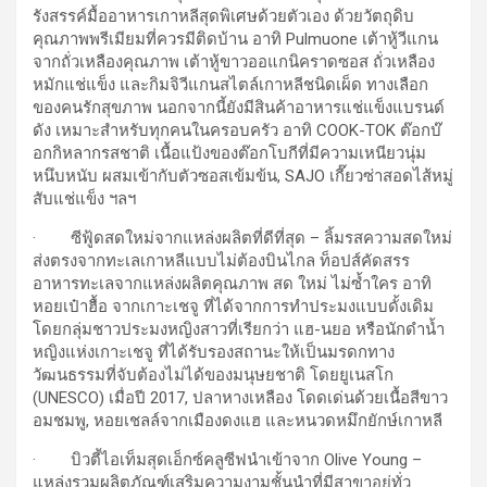
รังสรรค์มื้ออาหารเกาหลีสุดพิเศษด้วยตัวเอง ด้วยวัตถุดิบ
คุณภาพพรีเมียมที่ควรมีติดบ้าน อาทิ Pulmuone เต้าหู้วีแกน
จากถั่วเหลืองคุณภาพ เต้าหู้ขาวออแกนิคราดซอส ถั่วเหลือง
หมักแช่แข็ง และกิมจิวีแกนสไตล์เกาหลีชนิดเผ็ด ทางเลือก
ของคนรักสุขภาพ นอกจากนี้ยังมีสินค้าอาหารแช่แข็งแบรนด์
ดัง เหมาะสำหรับทุกคนในครอบครัว อาทิ COOK-TOK ต๊อกบ๊
อกกิหลากรสชาติ เนื้อแป้งของต๊อกโบกีที่มีความเหนียวนุ่ม
หนึบหนับ ผสมเข้ากับตัวซอสเข้มข้น, SAJO เกี๊ยวซ่าสอดไส้หมู่
สับแช่แข็ง ฯลฯ
· ซีฟู้ดสดใหม่จากแหล่งผลิตที่ดีที่สุด – ลิ้มรสความสดใหม่
ส่งตรงจากทะเลเกาหลีแบบไม่ต้องบินไกล ท็อปส์คัดสรร
อาหารทะเลจากแหล่งผลิตคุณภาพ สด ใหม่ ไม่ซ้ำใคร อาทิ
หอยเป๋าฮื้อ จากเกาะเชจู ที่ได้จากการทำประมงแบบดั้งเดิม
โดยกลุ่มชาวประมงหญิงสาวที่เรียกว่า แฮ-นยอ หรือนักดำน้ำ
หญิงแห่งเกาะเชจู ที่ได้รับรองสถานะให้เป็นมรดกทาง
วัฒนธรรมที่จับต้องไม่ได้ของมนุษยชาติ โดยยูเนสโก
(UNESCO) เมื่อปี 2017, ปลาหางเหลือง โดดเด่นด้วยเนื้อสีขาว
อมชมพู, หอยเชลล์จากเมืองดงแฮ และหนวดหมึกยักษ์เกาหลี
· บิวตี้ไอเท็มสุดเอ็กซ์คลูซีฟนำเข้าจาก Olive Young –
แหล่งรวมผลิตภัณฑ์เสริมความงามชั้นนำที่มีสาขาอยู่ทั่ว