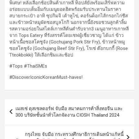
พิเศษ! หลังเลือกช้อปสินค้าเกาหลี ท็อปส์ยังพร้อมเสิร์ฟความ
อร่อยแบบเต็มอิ่มกับเมนูยอดฮิตพร้อมรับประทานในราคา
สบายกระเป๋า อาทิ ซุปกิมจิ เต้าหูไข่, คอร์นด็อกไส้กรอกไก่ชีส
และข้าวหน้าหมูผัดซอสบูลโกกิ นอกจากนี้ยังขอชวนลูกค้าลิ้ม
รสความอร่อยในสไตล์เกาหลีต้นตำรับจาก3 เมนูอาหารเกาหลี
จาก Tops Eatery ที่รังสรรค์โดยเชฟผู้เชี่ยวชาญ ได้แก่ ข้าว
หน้าเนื้อซอสโคชูจัง (Gochujang Pork Stir Fry), ข้าวหน้าหมู
ซอสโคชูจัง (Gochujang Beef Stir Fry), โรเซ่ ต๊อกบกกี้ (Rose
Tteokbokki) ให้เลือกชิมและช้อป
#Tops #ThaiSMEs
#DiscoverIconicKoreanMust-haves!
แนะแนว
เมสเซ่ ดุสเซลดอร์ฟ จับมือ สมาคมการค้าสิ่งทอจีน และ
เรื่อง
300 บริษัทชั้นนำทั่วโลกจัดงาน CIOSH Thailand 2024
กรุงไทย จับมือ กระทรวงศึกษาธิการเดินหน้าแก้หนี้