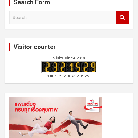
Search Form
S
e
a
r
c
Visitor counter
h
Visits since 2014
Your IP: 216.73.216.251