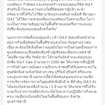
กองทัพบก กำลังพล และครอบครัว ขอขอบคุณบริษัท GULF
สำหรับน้ำใจและความห่วงใยที่มีต่อทหารผู้กล้า จะนำ
ทรัพยากรที่ได้รับไปใช้ตามวัตถุประสงค์อย่างเต็มที่ ที่ผ่านมา
GULF ได้ให้ความช่วยเหลือแก่กองทัพบกในหลายเรื่อง ไม่ว่า
จะเป็นการขยายสัญญาณในพื้นที่ชายแดนหรือการมอบถุง
ยังชีพ ต้องขอขอบคุณอีกครั้งครับ”
นอกจากการจัดตั้งกองทุนแล้ว แล้ว GULF ยังคงเดินหน้าสาน
ต่อภารกิจเพื่อสังคมในพื้นที่ชายแดนไทย-กัมพูชาอย่างต่อ
เนื่อง สะท้อนให้เห็นถึงความมุ่งมั่นในการเป็นส่วนหนึ่งของการ
ดูแลสังคมและยืนหยัดเคียงข้างผู้เสียสละเพื่อประเทศชาติ
โดยที่ผ่านมาทีม กัลฟ์อาสา ได้ร่วมกันจัดทำและส่งมอบถุง
ยังชีพ GULF Care จำนวนกว่า 2,000 ชุด ให้แก่ทหารที่ปฏิบัติ
ภารกิจด้านความมั่นคง รวมถึงประชาชนที่ได้รับผลกระทบใน
ศูนย์พักพิงตามจังหวัดต่างๆ เช่น บุรีรัมย์ สุรินทร์ ศรีสะเกษ
และอุบลราชธานี นอกจากนี้ยังได้สนับสนุนงบประมาณเพื่อ
การบริหารจัดการภายในศูนย์พักพิงอีกด้วย ที่สำคัญ GULF ยัง
ได้มอบเงินช่วยเหลือจำนวน 1.2 ล้านบาท ให้แก่ทหารที่ได้รับ
บาดเจ็บจากการเหยียบกับระเบิดในระหว่างปฏิบัติภารกิจลาด
ตระเวนเพื่อปกป้องอธิปไตยในพื้นที่ช่องบก จังหวัด
อุบลราชธานี