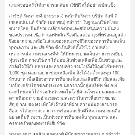
และครอบครัวให้สามารถกลับมาใช้ชีวิตได้อย่างเข้มแข็ง
สารัชถ์ รัตนาวะดี ประธานเจ้าหน้าที่บริหาร บริษัท กัลฟ์ ดี
เวลลอปเมนท์ จำกัด (มหาชน) กล่าวว่า ในฐานะบริษัทไทย
ขนาดใหญ่ ยินดีช่วยเหลือกองทัพและสนับสนุนความมั่นคง
ของประเทศ เชื่อว่ากองทัพมีเครื่องมือและอาวุธที่พร้อมอยู่แล้ว
จึงอยากช่วยเหลือในส่วนของคุณภาพชีวิตของทหารที่บาดเจ็บ
ทุพพลภาพ และเสียชีวิต ซึ่งเป็นสิ่งที่ตั้งใจไว้ ภายหลัง
เหตุการณ์ความรุนแรงที่ทำให้มีทหารบาดเจ็บจากการเหยียบ
ทุ่นระเบิด ทางบริษัทฯ ได้มอบเงินช่วยเหลือเพื่อเป็นขวัญและ
กำลังใจให้กับทหารและครอบครัว รวมไปถึงให้ถุงยังชีพทหาร
1,000 ชุด ต่อมาอยากช่วยเหลือเพิ่ม จึงได้จัดตั้งกองทุน 100
ล้านบาท เพื่อเยียวยาทหารที่บาดเจ็บและเสียชีวิต เสียสละเพื่อ
ปกป้องอธิปไตยของประเทศ นอกจากนี้กลุ่มบริษัท ทั้ง AIS
และไทยคมก็ได้ร่วมกันนำเทคโนโลยีด้านโทรคมนาคมและ
ดาวเทียมมาช่วยอำนวยความสะดวกในการสื่อสาร ขยาย
สัญญาณ 4G/5G เพื่อให้เจ้าหน้าที่ฝ่ายความมั่นคงสามารถ
สื่อสารได้อย่างสะดวก เราพร้อมและยินดีให้ความช่วยเหลือ
อย่างเต็มที่ เพราะเป็นห่วงทหารที่บาดเจ็บ ทุพพลภาพ และ
ครอบครัวของทหารที่เสียชีวิต
พลเอก พนา แคล้วปลอดทุกข์ ผู้บัญชาการทหารบก กล่าวว่า