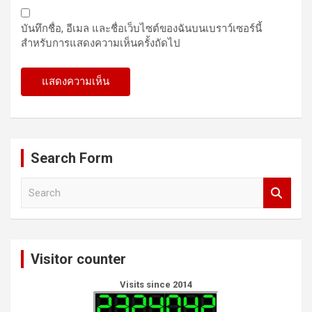
บันทึกชื่อ, อีเมล และชื่อเว็บไซต์ของฉันบนเบราว์เซอร์นี้
สำหรับการแสดงความเห็นครั้งถัดไป
Search Form
S
e
a
r
c
Visitor counter
h
Visits since 2014