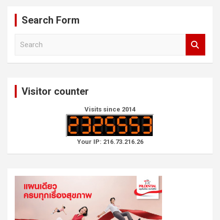
Search Form
S
e
a
r
c
Visitor counter
h
Visits since 2014
Your IP: 216.73.216.26