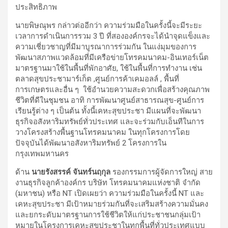
ประสิทธิภาพ
นายพิษณุพร กล่าวต่ออีกว่า ความร่วมมือในครั้งนี้จะมีระยะ
เวลาการดำเนินการรวม 3 ปี ที่สององค์กรจะได้นำจุดแข็งและ
ความเชี่ยวชาญที่มีมาบูรณาการร่วมกัน ในแง่มุมของการ
พัฒนาสภาพแวดล้อมที่มีเครือข่ายโทรคมนาคม-อินเทอร์เน็ต
มาตรฐานมาใช้ในพื้นที่พักอาศัย, ใช้ในพื้นที่การทำงาน เช่น
ตลาดสุขประชามาร์เก็ต ,ศูนย์การค้าเคมอลล์ , พื้นที่
การเกษตรและอื่น ๆ ใช้อำนวยความสะดวกเพื่อสร้างคุณภาพ
ชีวิตที่ดีในชุมชน อาทิ การพัฒนาศูนย์สาธารณสุข-ศูนย์การ
เรียนรู้ต่าง ๆ เป็นต้น ทั้งนี้เคหะสุขประชา มีแผนที่จะพัฒนา
ธุรกิจอสังหาริมทรัพย์ทั่วประเทศ และจะร่วมกับเอ็นทีในการ
วางโครงสร้างพื้นฐานโทรคมนาคม ในทุกโครงการโดย
ปัจจุบันได้พัฒนาอสังหาริมทรัพย์ 2 โครงการใน
กรุงเทพมหานคร
ด้าน
นายรังสรรค์ จันทร์นฤกุล
รองกรรมการผู้จัดการใหญ่ สาย
งานธุรกิจลูกค้าองค์กร บริษัท โทรคมนาคมแห่งชาติ จำกัด
(มหาชน) หรือ NT เปิดเผยว่า ความร่วมมือในครั้งนี้ NT และ
เคหะสุขประชา มีเป้าหมายร่วมกันที่จะเสริมสร้างความมั่นคง
และยกระดับมาตรฐานการใช้ชีวิตให้แก่ประชาชนกลุ่มเป้า
หมายในโครงการเคหะสุขประชาในทุกพื้นที่ทั่วประเทศแบบ