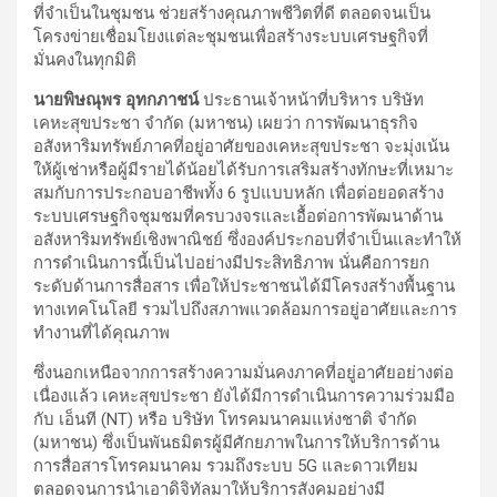
ที่จำเป็นในชุมชน ช่วยสร้างคุณภาพชีวิตที่ดี ตลอดจนเป็น
โครงข่ายเชื่อมโยงแต่ละชุมชนเพื่อสร้างระบบเศรษฐกิจที่
มั่นคงในทุกมิติ
นายพิษณุพร อุทกภาชน์
ประธานเจ้าหน้าที่บริหาร บริษัท
เคหะสุขประชา จำกัด (มหาชน) เผยว่า การพัฒนาธุรกิจ
อสังหาริมทรัพย์ภาคที่อยู่อาศัยของเคหะสุขประชา จะมุ่งเน้น
ให้ผู้เช่าหรือผู้มีรายได้น้อยได้รับการเสริมสร้างทักษะที่เหมาะ
สมกับการประกอบอาชีพทั้ง 6 รูปแบบหลัก เพื่อต่อยอดสร้าง
ระบบเศรษฐกิจชุมชมที่ครบวงจรและเอื้อต่อการพัฒนาด้าน
อสังหาริมทรัพย์เชิงพาณิชย์ ซึ่งองค์ประกอบที่จำเป็นและทำให้
การดำเนินการนี้เป็นไปอย่างมีประสิทธิภาพ นั่นคือการยก
ระดับด้านการสื่อสาร เพื่อให้ประชาชนได้มีโครงสร้างพื้นฐาน
ทางเทคโนโลยี รวมไปถึงสภาพแวดล้อมการอยู่อาศัยและการ
ทำงานที่ได้คุณภาพ
ซึ่งนอกเหนือจากการสร้างความมั่นคงภาคที่อยู่อาศัยอย่างต่อ
เนื่องแล้ว เคหะสุขประชา ยังได้มีการดำเนินการความร่วมมือ
กับ เอ็นที (NT) หรือ บริษัท โทรคมนาคมแห่งชาติ จำกัด
(มหาชน) ซึ่งเป็นพันธมิตรผู้มีศักยภาพในการให้บริการด้าน
การสื่อสารโทรคมนาคม รวมถึงระบบ 5G และดาวเทียม
ตลอดจนการนำเอาดิจิทัลมาให้บริการสังคมอย่างมี