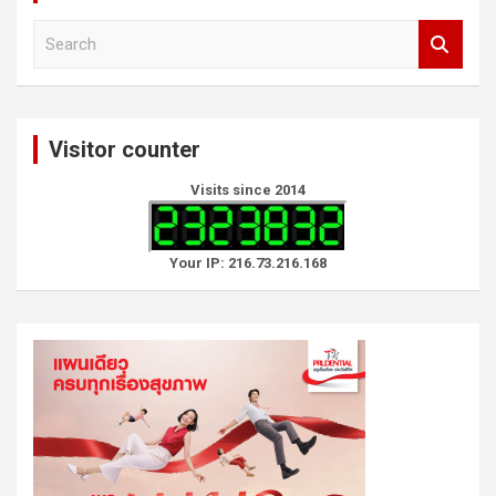
S
e
a
r
c
Visitor counter
h
Visits since 2014
Your IP: 216.73.216.168