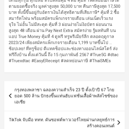
เสริมทุกรุ่น ทุกยี่ห้อ ที่รับสิทธิ์คุ้ม 4 ต่อ คุ้มที่ 1ลดหย่อนภาษีได้
ตามยอดซื้อจริง มูลค่าสูงสุด 50,000 บาท คืนภาษีสูงสุด 17,500
บาท ทั้งนี้ขึ้นอยู่กับอัตราเงินได้สุทธิตามที่เสียภาษี* คุ้มที่ 2 ซื้อ
สมาร์ทโฟน พร้อมสมัครแพ็กเกจรายเดือน เล่นเน็ตเร็วแรง
จุใจ ไม่อั้น ไม่มีสะดุด คุ้มที่ 3 ผ่อนง่ายไม่ง้อบัตร ผ่อนนาน
สูงสุด 48 เดือน ผ่าน Pay Next Extra สมัครง่าย รู้ผลทันที บน
แอป True Money คุ้มที่ 4 ดูฟรี ทรูพรีเมียร์ลีก ตลอดฤดูกาล
2023/24 เพียงสมัครแพ็กเกจรายเดือน 1,199 บาทขึ้นไป …
ช้อปเลย! ที่ทรูช็อป ดีแทคช็อปและช่องทางออนไลน์สโตร์ ส่ง
ฟรีถึงบ้าน ตั้งแต่วันนี้ ถึง 15 กุมภาพันธ์ 2567 #True5G #dtac
#Truexdtac #EasyEReceipt #ลดหย่อนภาษี #ThaiSMEs
แนะแนว
กรุงทองพลาซา ฉลองความสำเร็จ 23 ปี ตั้งเป้าปี 67 โกย
เรื่อง
ยอด 500 ล้าน ปักธงขึ้นแท่นฮับแฟชั่นเสื้อผ้าพลัสไซซ์ของ
เอเชีย
TikTok จับมือ ททท. ดันซอฟต์พาวเวอร์ไทยผ่านกลยุทธ์การ
สร้างคอนเทนต์