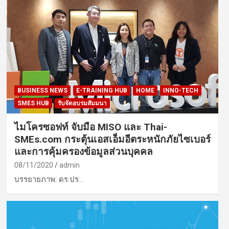
BUSINESS NEWS
E-TRAINING HUB
HOME
INNO-TECH
SMES HUB
รับจัดอบรมสัมมนา
ไมโครซอฟท์ จับมือ MISO และ Thai-
SMEs.com กระตุ้นเอสเอ็มอีตระหนักภัยไซเบอร์
และการคุ้มครองข้อมูลส่วนบุคคล
08/11/2020
admin
บรรยายภาพ: ดร.ปร…