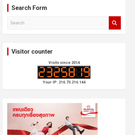
Search Form
S
e
a
r
c
Visitor counter
h
Visits since 2014
Your IP: 216.73.216.144