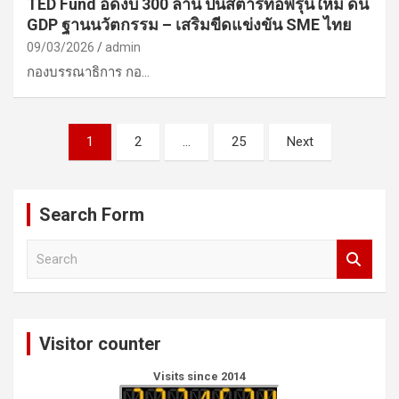
TED Fund อัดงบ 300 ล้าน ปั้นสตาร์ทอัพรุ่นใหม่ ดัน
GDP ฐานนวัตกรรม – เสริมขีดแข่งขัน SME ไทย
09/03/2026
admin
กองบรรณาธิการ กอ…
Posts
1
2
…
25
Next
pagination
Search Form
S
e
a
r
c
Visitor counter
h
Visits since 2014