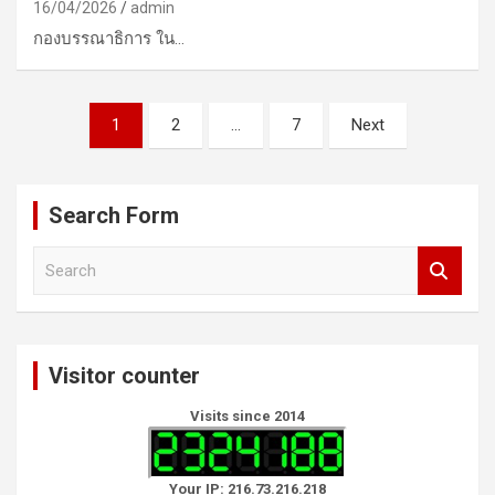
16/04/2026
admin
กองบรรณาธิการ ใน…
Posts
1
2
…
7
Next
pagination
Search Form
S
e
a
r
c
Visitor counter
h
Visits since 2014
Your IP: 216.73.216.218